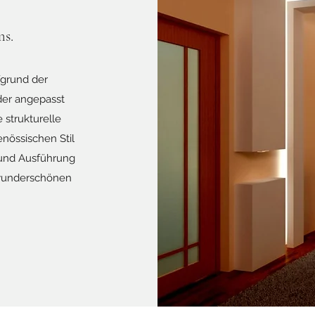
ms.
fgrund der
der angepasst
 strukturelle
enössischen Stil
 und Ausführung
 wunderschönen