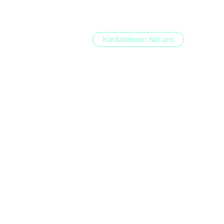
Kontaktieren Sie uns
cofliesentechnik@gmail.com
0162 9398446