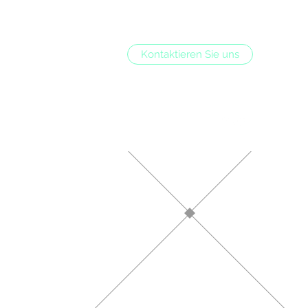
Kontaktieren Sie uns
cofliesentechnik@gmail.com
0162 9398446
ik